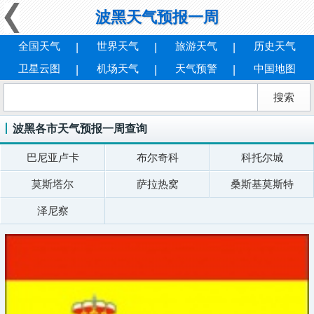
波黑天气预报一周
全国天气
世界天气
旅游天气
历史天气
卫星云图
机场天气
天气预警
中国地图
波黑各市天气预报一周查询
巴尼亚卢卡
布尔奇科
科托尔城
莫斯塔尔
萨拉热窝
桑斯基莫斯特
泽尼察