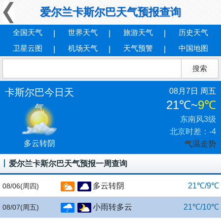
爱尔兰卡斯尔巴天气预报查询
全国天气
世界天气
旅游天气
历史天气
卫星云图
机场天气
天气预警
中国地图
卡斯尔巴今日天
08月7日 周五
21℃
~
9℃
气
东南风3级
北京时差：-4
多云转阴
气温走势
爱尔兰卡斯尔巴天气预报一周查询
多云转阴
21℃/9℃
08/06
(周四)
小雨转多云
21℃/10℃
08/07
(周五)