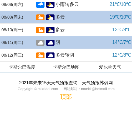
小雨转多云
21℃/10℃
08/08
(周六)
多云
19℃/10℃
08/09
(周末)
多云
13℃/8℃
08/10
(周一)
阴
14℃/7℃
08/11
(周二)
多云转阴
12℃/8℃
08/12
(周三)
卡斯尔巴温度
卡斯尔巴地图
爱尔兰天气
2021年未来15天天气预报查询—天气预报韩偶网
Copyright © m.kridol.com 网站邮箱：mnekk@hotmail.com
顶部