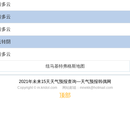
转多云
转多云
转多云
云转阴
转多云
纽马基特弗格斯地图
2021年未来15天天气预报查询—天气预报韩偶网
Copyright © m.kridol.com 网站邮箱：mnekk@hotmail.com
顶部