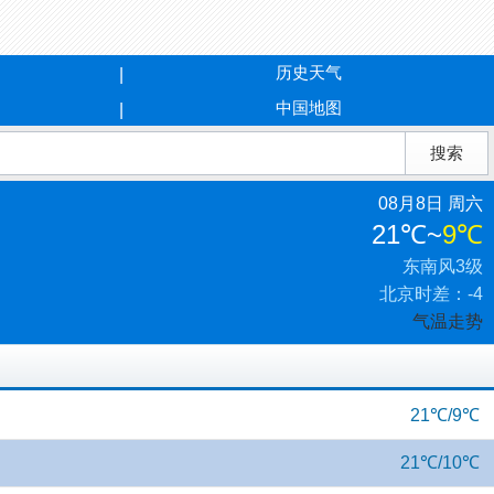
历史天气
中国地图
08月8日 周六
21℃
~
9℃
东南风3级
北京时差：-4
气温走势
21℃/9℃
21℃/10℃