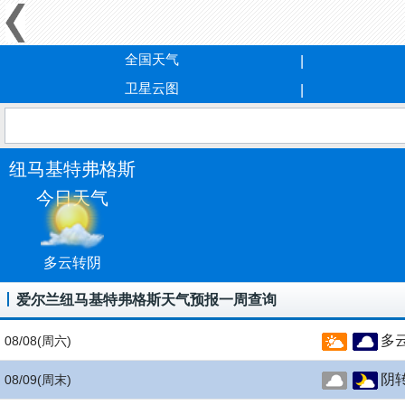
全国天气
卫星云图
纽马基特弗格斯
今日天气
多云转阴
爱尔兰纽马基特弗格斯天气预报一周查询
多
08/08
(周六)
阴
08/09
(周末)