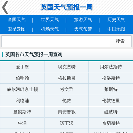
英国天气预报一周
全国天气
世界天气
旅游天气
历史天气
卫星云图
机场天气
天气预警
中国地图
英国各市天气预报一周查询
爱丁堡
埃克塞特
贝尔法斯特
伯明翰
格拉斯哥
格洛斯特
赫尔河畔京士顿
考文垂
莱斯特
利物浦
伦敦
伦敦德里
曼彻斯特
南安普敦
纽波特
牛津
诺丁汉
奇切斯特