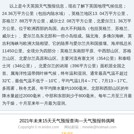
以上是今天英国天气预报信息，现在了解下英国地理气候信息；
24.36万平方公里（包括内陆水域），英格兰地区13. 04万平方公里，
苏格兰7. 88万平方公里，威尔士2. 08万平方公里，北爱尔兰1. 36万平
方公里。位于欧洲西部的岛国。由大不列颠岛（包括英格兰、苏格兰、
威尔士）、爱尔兰岛东北部和一些小岛组成。隔北海、多佛尔海峡、英
吉利海峡与欧洲大陆相望。它的陆界与爱尔兰共和国接壤。海岸线总长
11450公里。全境分为四部分：英格兰东南部平原、中西部山区、苏格
兰山区、北爱尔兰高原和山区。主要河流有塞文河（354公里）和泰晤
士河（346公里）。北爱尔兰的讷湖（396平方公里）面积居全国之
首。属海洋性温带阔叶林气候，终年温和湿润。通常最高气温不超过
32℃，最低气温不低于－10℃，平均气温1月4～7℃，7月13～17℃。
多雨雾，秋冬尤甚。年平均降水量约1000毫米。北部和西部山区的年
降水量超过2000毫米，中部和东部则少于800毫米。每年二月至三月最
为干燥，十月至来年一月最为湿润。
2021年未来15天天气预报查询—天气预报韩偶网
Copyright © m.kridol.com 网站邮箱：mnekk@hotmail.com