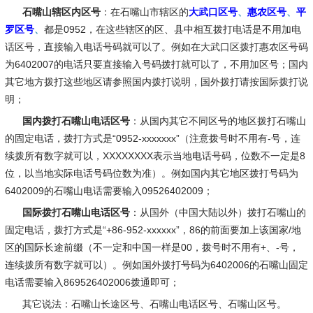
石嘴山辖区内区号
：在石嘴山市辖区的
大武口区号
、
惠农区号
、
平
罗区号
、
都是0952，在这些辖区的区、县中相互拨打电话是不用加电
话区号，直接输入电话号码就可以了。例如在大武口区拨打惠农区号码
为6402007的电话只要直接输入号码拨打就可以了，不用加区号；国内
其它地方拨打这些地区请参照国内拨打说明，国外拨打请按国际拨打说
明；
国内拨打石嘴山电话区号
：从国内其它不同区号的地区拨打石嘴山
的固定电话，拨打方式是“0952-xxxxxxx”（注意拨号时不用有-号，连
续拨所有数字就可以，XXXXXXXX表示当地电话号码，位数不一定是8
位，以当地实际电话号码位数为准）。例如国内其它地区拨打号码为
6402009的石嘴山电话需要输入09526402009；
国际拨打石嘴山电话区号
：从国外（中国大陆以外）拨打石嘴山的
固定电话，拨打方式是“+86-952-xxxxxx”，86的前面要加上该国家/地
区的国际长途前缀（不一定和中国一样是00，拨号时不用有+、-号，
连续拨所有数字就可以）。例如国外拨打号码为6402006的石嘴山固定
电话需要输入869526402006拨通即可；
其它说法
：石嘴山长途区号、石嘴山电话区号、石嘴山区号。