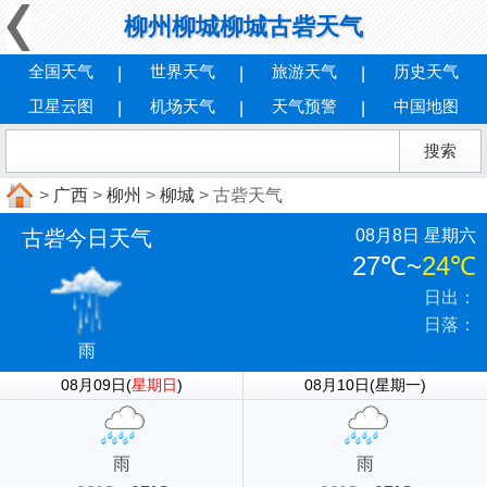
柳州柳城柳城古砦天气
全国天气
世界天气
旅游天气
历史天气
卫星云图
机场天气
天气预警
中国地图
>
广西
>
柳州
>
柳城
> 古砦天气
古砦今日天气
08月8日 星期六
27℃
~
24℃
日出：
日落：
雨
08月09日(
星期日
)
08月10日(星期一)
雨
雨