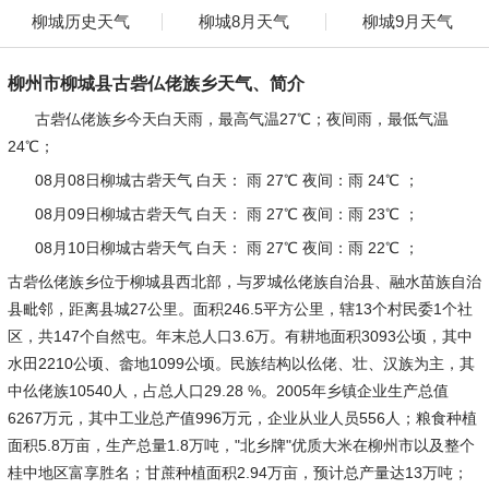
柳城历史天气
柳城8月天气
柳城9月天气
柳州市柳城县古砦仏佬族乡天气、简介
古砦仏佬族乡今天白天雨，最高气温27℃；夜间雨，最低气温
24℃；
08月08日柳城古砦天气
白天：
雨 27℃
夜间：
雨 24℃ ；
08月09日柳城古砦天气
白天：
雨 27℃
夜间：
雨 23℃ ；
08月10日柳城古砦天气
白天：
雨 27℃
夜间：
雨 22℃ ；
古砦仫佬族乡位于柳城县西北部，与罗城仫佬族自治县、融水苗族自治
县毗邻，距离县城27公里。面积246.5平方公里，辖13个村民委1个社
区，共147个自然屯。年末总人口3.6万。有耕地面积3093公顷，其中
水田2210公顷、畲地1099公顷。民族结构以仫佬、壮、汉族为主，其
中仫佬族10540人，占总人口29.28 %。2005年乡镇企业生产总值
6267万元，其中工业总产值996万元，企业从业人员556人；粮食种植
面积5.8万亩，生产总量1.8万吨，"北乡牌"优质大米在柳州市以及整个
桂中地区富享胜名；甘蔗种植面积2.94万亩，预计总产量达13万吨；